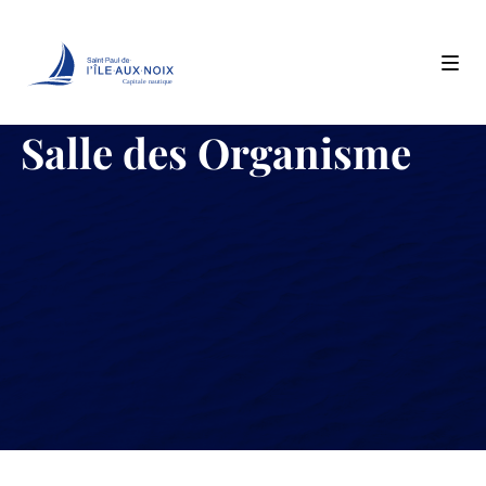
Capitale nautique
Skip
Salle des Organisme
to
content