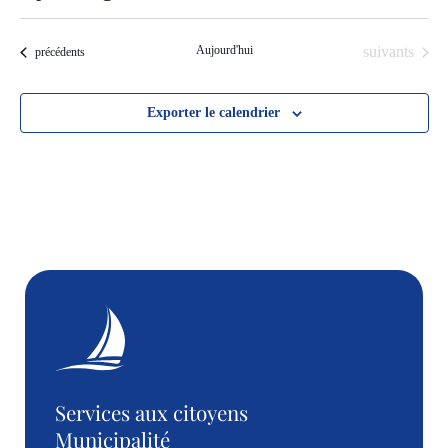
Choisir
la
date.
Évènements
Aujourd'hui
suivants
Évènements
précédents
Exporter le calendrier
Services aux citoyens
Municipalité