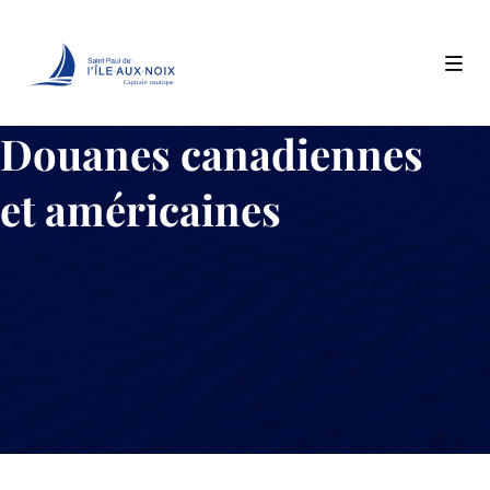
Capitale nautique
Skip
Douanes canadiennes
to
content
et américaines