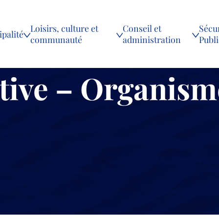
Loisirs, culture et
Conseil et
Sécur
palité
communauté
administration
Publ
tive – Organism