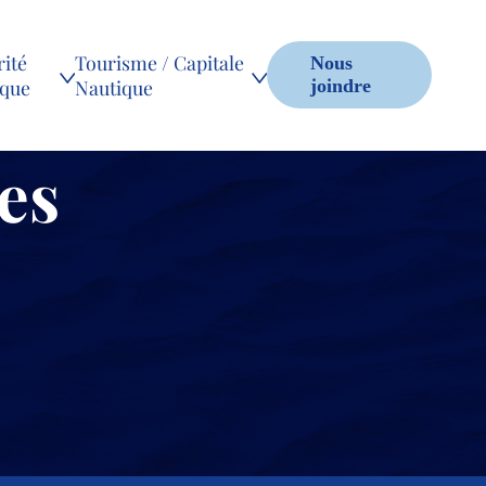
ité
Tourisme / Capitale
Nous
ique
Nautique
joindre
es