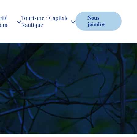
ité
Tourisme / Capitale
Nous
ique
Nautique
joindre