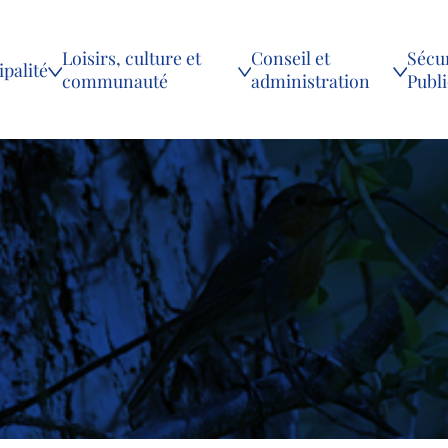
Loisirs, culture et
Conseil et
Sécur
palité
communauté
administration
Publ