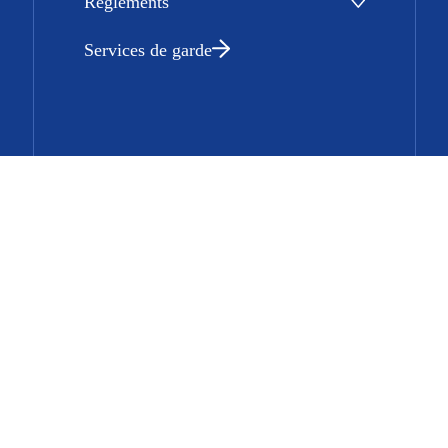
Règlements
Services de garde