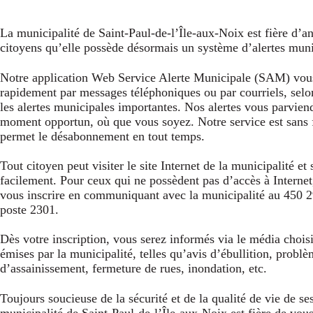
La municipalité de Saint-Paul-de-l’Île-aux-Noix est fière d’a
citoyens qu’elle possède désormais un système d’alertes muni
Notre application Web
Service Alerte Municipale (SAM)
vous
rapidement par messages téléphoniques ou par courriels, selo
les alertes municipales importantes. Nos alertes vous parvien
moment opportun, où que vous soyez. Notre service est sans f
permet le désabonnement en tout temps.
Tout citoyen peut visiter le site Internet de la municipalité et 
facilement. Pour ceux qui ne possèdent pas d’accès à Interne
vous inscrire en communiquant avec la municipalité au 450 
poste 2301.
Dès votre inscription, vous serez informés via le média choisi
émises par la municipalité, telles qu’avis d’ébullition, probl
d’assainissement, fermeture de rues, inondation, etc.
Toujours soucieuse de la sécurité et de la qualité de vie de ses
municipalité de Saint-Paul-de-l’Île-aux-Noix est fière de vous