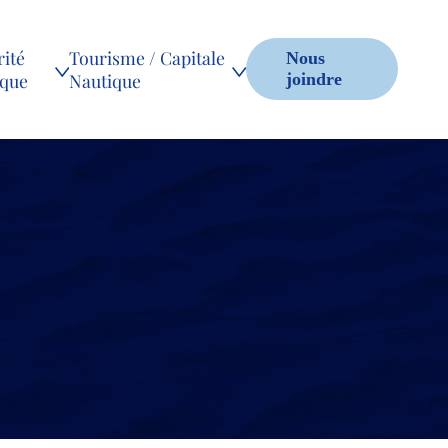
ité
Tourisme / Capitale
Nous
ique
Nautique
joindre