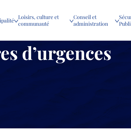
Loisirs, culture et
Conseil et
Sécur
palité
communauté
administration
Publ
es d’urgences