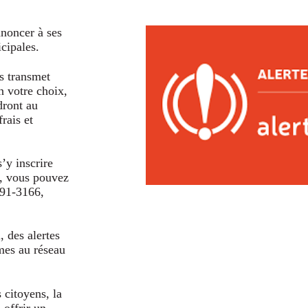
nnoncer à ses
cipales.
 transmet
n votre choix,
dront au
rais et
s’y inscrire
t, vous pouvez
291-3166,
, des alertes
èmes au réseau
 citoyens, la
 offrir un