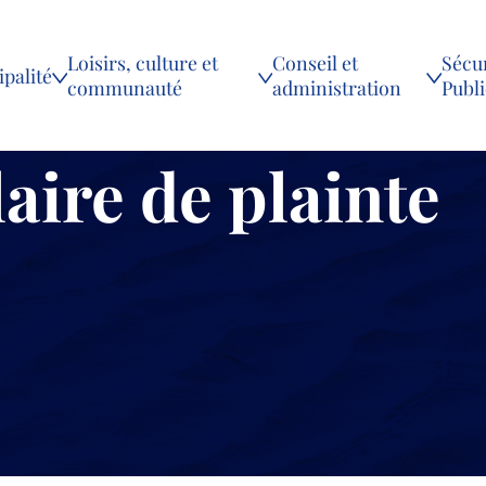
Loisirs, culture et
Conseil et
Sécur
palité
communauté
administration
Publ
aire de plainte