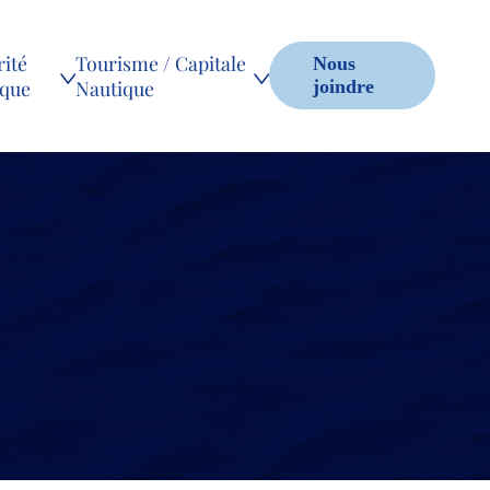
ité
Tourisme / Capitale
Nous
ique
Nautique
joindre