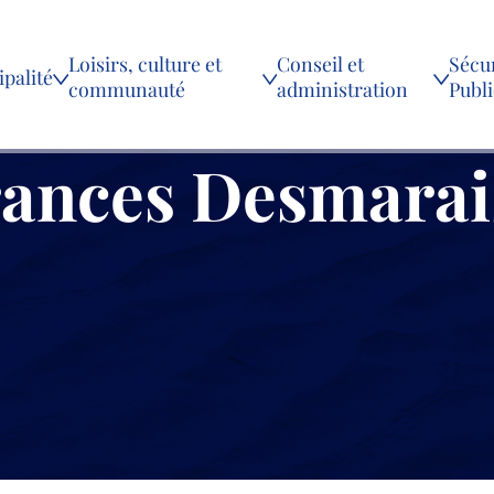
Loisirs, culture et
Conseil et
Sécur
palité
communauté
administration
Publ
rances Desmarai