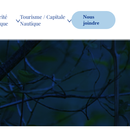
ité
Tourisme / Capitale
Nous
ique
Nautique
joindre