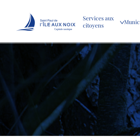
Services aux
Munici
citoyens
Capitale nautique
Skip
to
content