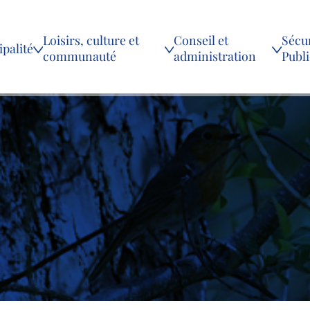
Loisirs, culture et
Conseil et
Sécur
palité
communauté
administration
Publ