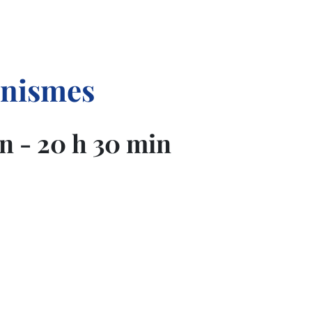
anismes
in
-
20 h 30 min