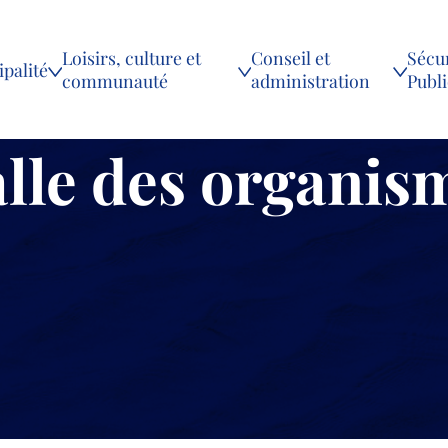
Loisirs, culture et
Conseil et
Sécur
palité
communauté
administration
Publ
lle des organis