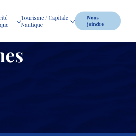
ité
Tourisme / Capitale
Nous
ique
Nautique
joindre
mes