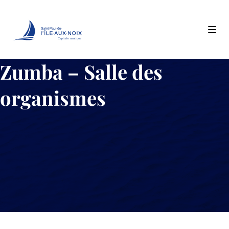
Capitale nautique
Skip
Zumba – Salle des
to
content
organismes