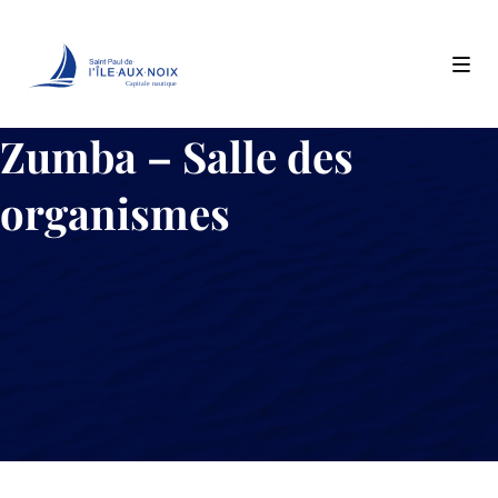
Capitale nautique
Skip
Zumba – Salle des
to
content
organismes