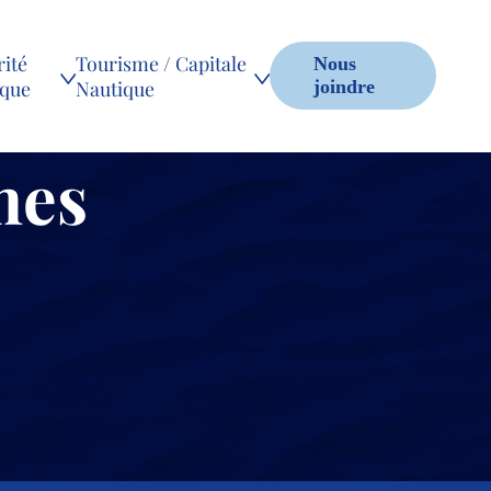
ité
Tourisme / Capitale
Nous
ique
Nautique
joindre
mes