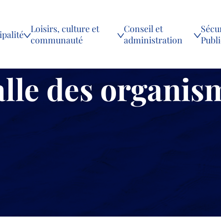
Loisirs, culture et
Conseil et
Sécur
palité
communauté
administration
Publ
alle des organis