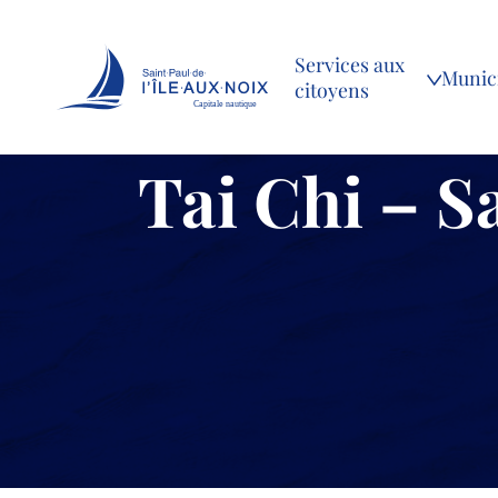
Services aux
Munici
citoyens
Capitale nautique
Skip
Tai Chi – S
to
content