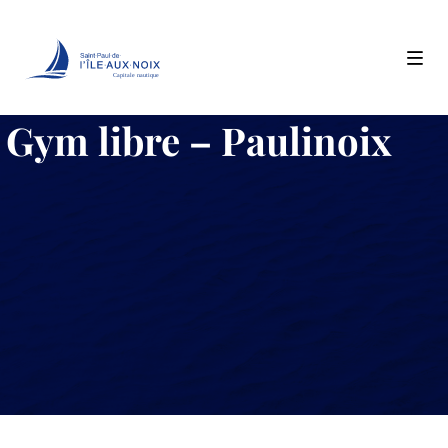
Capitale nautique
Skip
Gym libre – Paulinoix
to
content