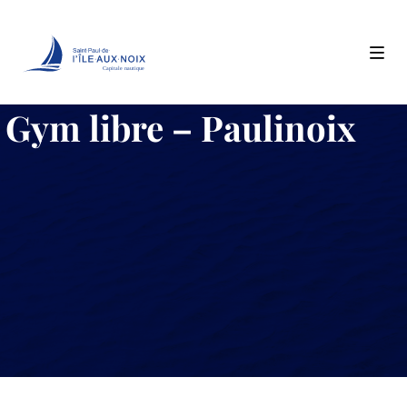
Capitale nautique
Skip
Gym libre – Paulinoix
to
content