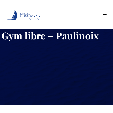
Capitale nautique
Skip
Gym libre – Paulinoix
to
content