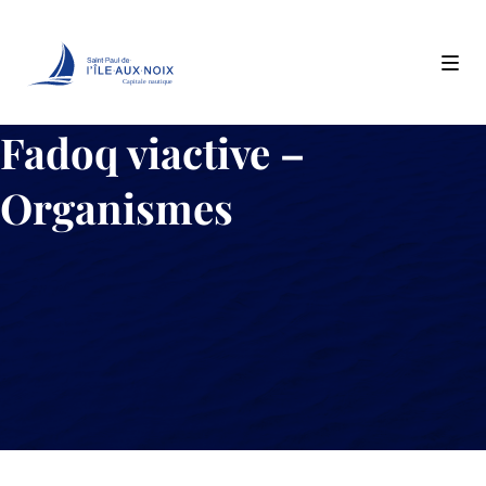
Capitale nautique
Skip
Fadoq viactive –
to
content
Organismes