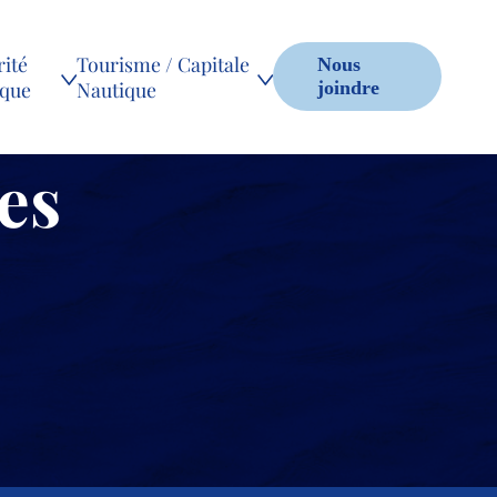
ité
Tourisme / Capitale
Nous
ique
Nautique
joindre
es