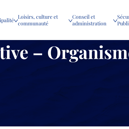
Loisirs, culture et
Conseil et
Sécur
palité
communauté
administration
Publ
tive – Organism