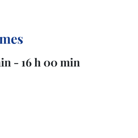
smes
min
-
16 h 00 min