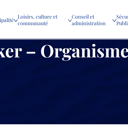
Loisirs, culture et
Conseil et
Sécur
palité
communauté
administration
Publ
ker – Organism