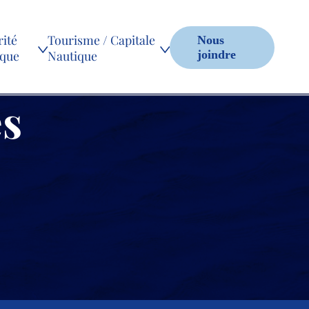
ité
Tourisme / Capitale
Nous
ique
Nautique
joindre
es